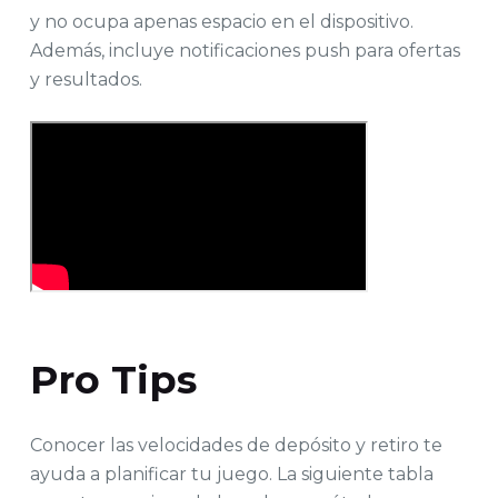
y no ocupa apenas espacio en el dispositivo.
Además, incluye notificaciones push para ofertas
y resultados.
Pro Tips
Conocer las velocidades de depósito y retiro te
ayuda a planificar tu juego. La siguiente tabla