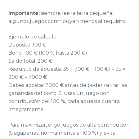
Importante:
siempre lee la letra pequeña;
algunos juegos contribuyen menos al requisito.
Ejemplo de cálculo:
Depósito: 100 €
Bono: 100 € (100 % hasta 200 €)
Saldo total: 200 €
Requisito de apuesta: 35 × (100 € + 100 €) = 35 ×
200 € = 7000 €
Debes apostar 7000 € antes de poder retirar las
ganancias del bono. Si usas un juego con
contribución del 100 %, cada apuesta cuenta
íntegramente.
Para maximizar, elige juegos de alta contribución
(tragaperras, normalmente al 100 %) y evita