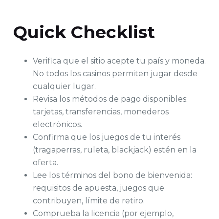
Quick Checklist
Verifica que el sitio acepte tu país y moneda.
No todos los casinos permiten jugar desde
cualquier lugar.
Revisa los métodos de pago disponibles:
tarjetas, transferencias, monederos
electrónicos.
Confirma que los juegos de tu interés
(tragaperras, ruleta, blackjack) estén en la
oferta.
Lee los términos del bono de bienvenida:
requisitos de apuesta, juegos que
contribuyen, límite de retiro.
Comprueba la licencia (por ejemplo,