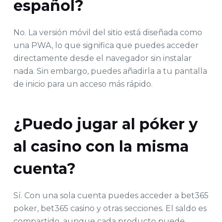
español?
No. La versión móvil del sitio está diseñada como
una PWA, lo que significa que puedes acceder
directamente desde el navegador sin instalar
nada. Sin embargo, puedes añadirla a tu pantalla
de inicio para un acceso más rápido.
¿Puedo jugar al póker y
al casino con la misma
cuenta?
Sí. Con una sola cuenta puedes acceder a bet365
poker, bet365 casino y otras secciones. El saldo es
compartido, aunque cada producto puede