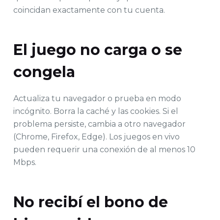
coincidan exactamente con tu cuenta.
El juego no carga o se
congela
Actualiza tu navegador o prueba en modo
incógnito. Borra la caché y las cookies. Si el
problema persiste, cambia a otro navegador
(Chrome, Firefox, Edge). Los juegos en vivo
pueden requerir una conexión de al menos 10
Mbps.
No recibí el bono de