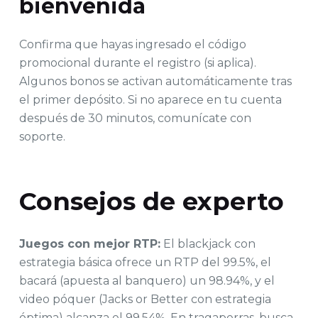
bienvenida
Confirma que hayas ingresado el código
promocional durante el registro (si aplica).
Algunos bonos se activan automáticamente tras
el primer depósito. Si no aparece en tu cuenta
después de 30 minutos, comunícate con
soporte.
Consejos de experto
Juegos con mejor RTP:
El blackjack con
estrategia básica ofrece un RTP del 99.5%, el
bacará (apuesta al banquero) un 98.94%, y el
video póquer (Jacks or Better con estrategia
óptima) alcanza el 99.54%. En tragaperras, busca