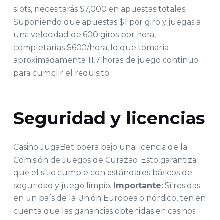
slots, necesitarás $7,000 en apuestas totales.
Suponiendo que apuestas $1 por giro y juegas a
una velocidad de 600 giros por hora,
completarías $600/hora, lo que tomaría
aproximadamente 11.7 horas de juego continuo
para cumplir el requisito.
Seguridad y licencias
Casino JugaBet opera bajo una licencia de la
Comisión de Juegos de Curazao. Esto garantiza
que el sitio cumple con estándares básicos de
seguridad y juego limpio.
Importante:
Si resides
en un país de la Unión Europea o nórdico, ten en
cuenta que las ganancias obtenidas en casinos