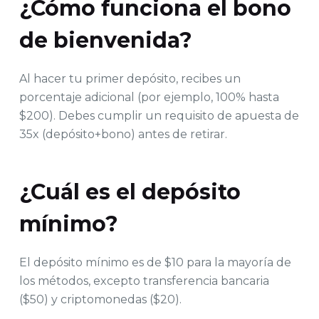
¿Cómo funciona el bono
de bienvenida?
Al hacer tu primer depósito, recibes un
porcentaje adicional (por ejemplo, 100% hasta
$200). Debes cumplir un requisito de apuesta de
35x (depósito+bono) antes de retirar.
¿Cuál es el depósito
mínimo?
El depósito mínimo es de $10 para la mayoría de
los métodos, excepto transferencia bancaria
($50) y criptomonedas ($20).