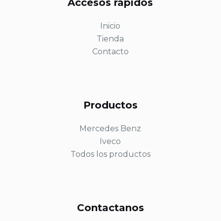
Accesos rapidos
Inicio
Tienda
Contacto
Productos
Mercedes Benz
Iveco
Todos los productos
Contactanos