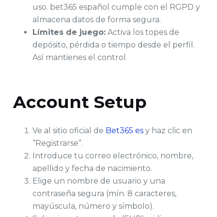
uso. bet365 español cumple con el RGPD y
almacena datos de forma segura.
Límites de juego:
Activa los topes de
depósito, pérdida o tiempo desde el perfil.
Así mantienes el control.
Account Setup
Ve al sitio oficial de
Bet365 es
y haz clic en
“Registrarse”.
Introduce tu correo electrónico, nombre,
apellido y fecha de nacimiento.
Elige un nombre de usuario y una
contraseña segura (mín. 8 caracteres,
mayúscula, número y símbolo).