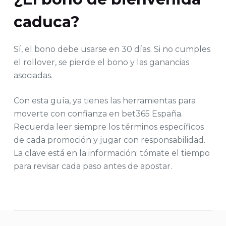
caduca?
Sí, el bono debe usarse en 30 días. Si no cumples
el rollover, se pierde el bono y las ganancias
asociadas.
Con esta guía, ya tienes las herramientas para
moverte con confianza en bet365 España.
Recuerda leer siempre los términos específicos
de cada promoción y jugar con responsabilidad.
La clave está en la información: tómate el tiempo
para revisar cada paso antes de apostar.