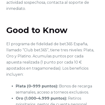
actividad sospechosa, contacta al soporte de
inmediato.
Good to Know
El programa de fidelidad de bet365 España,
llamado “Club bet365”, tiene tres niveles: Plata,
Oro y Platino. Acumulas puntos por cada
apuesta realizada (1 punto por cada 10 €
apostados en tragamonedas). Los beneficios
incluyen:
Plata (0–999 puntos):
Bonos de recarga
semanales, acceso a torneos exclusivos.
Oro (1.000–4.999 puntos):
Retiros
prioritarios, gestor de cuenta personal,