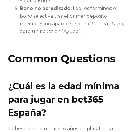
Safari y Edge.
Bono no acreditado:
Lee los términos: el
bono se activa tras el primer depósito
mínimo. Si no aparece, espera 24 horas. Si no,
abre un ticket en “Ayuda”.
Common Questions
¿Cuál es la edad mínima
para jugar en bet365
España?
Debes tener al menos 18 años. La plataforma