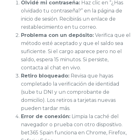
Olvidé mi contraseña:
Haz clic en “¿Has
olvidado tu contraseña?” en la página de
inicio de sesión. Recibirás un enlace de
restablecimiento en tu correo.
Problema con un depósito:
Verifica que el
método esté aceptado y que el saldo sea
suficiente. Si el cargo aparece pero no el
saldo, espera 15 minutos. Si persiste,
contacta al chat en vivo.
Retiro bloqueado:
Revisa que hayas
completado la verificación de identidad
(sube tu DNI y un comprobante de
domicilio). Los retiros a tarjetas nuevas
pueden tardar más.
Error de conexión:
Limpia la caché del
navegador o prueba con otro dispositivo.
bet365 Spain funciona en Chrome, Firefox,