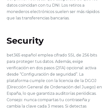
datos coincidan con tu DNI. Los retiros a
monederos electrónicos suelen ser más rápidos
que las transferencias bancarias.
Security
bet365 español emplea cifrado SSL de 256 bits
para proteger tus datos. Además, exige
verificación en dos pasos (2FA) opcional: activa
desde “Configuración de seguridad”. La
plataforma cumple con la licencia de la DGOJ
(Dirección General de Ordenación del Juego) en
España, lo que garantiza auditorías periódicas.
Consejo: nunca compartas tu contraseña y
cambia la clave cada 3 meses. Si detectas