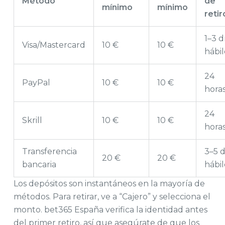
Método
de
mínimo
mínimo
retir
1–3 d
Visa/Mastercard
10 €
10 €
hábil
24
PayPal
10 €
10 €
hora
24
Skrill
10 €
10 €
hora
Transferencia
3–5 d
20 €
20 €
bancaria
hábil
Los depósitos son instantáneos en la mayoría de
métodos. Para retirar, ve a “Cajero” y selecciona el
monto. bet365 España verifica la identidad antes
del primer retiro, así que asegúrate de que los