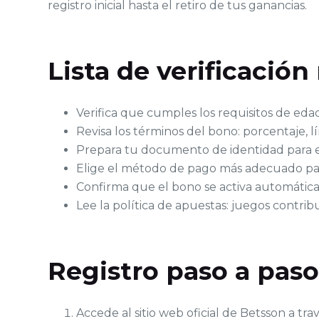
registro inicial hasta el retiro de tus ganancias.
Lista de verificación
Verifica que cumples los requisitos de edad
Revisa los términos del bono: porcentaje, l
Prepara tu documento de identidad para el
Elige el método de pago más adecuado para 
Confirma que el bono se activa automática
Lee la política de apuestas: juegos contrib
Registro paso a pas
Accede al sitio web oficial de Betsson a tr