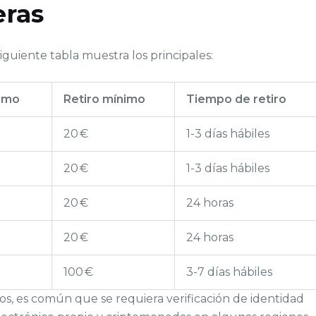
eras
guiente tabla muestra los principales:
imo
Retiro mínimo
Tiempo de retiro
20 €
1-3 días hábiles
20 €
1-3 días hábiles
20 €
24 horas
20 €
24 horas
100 €
3-7 días hábiles
ros, es común que se requiera verificación de identidad