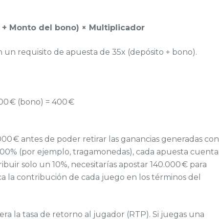
 + Monto del bono) × Multiplicador
n requisito de apuesta de 35x (depósito + bono).
200 € (bono) = 400 €
€
.000 € antes de poder retirar las ganancias generadas co
l 100% (por ejemplo, tragamonedas), cada apuesta cuenta
ibuir solo un 10%, necesitarías apostar 140.000 € para
ca la contribución de cada juego en los términos del
era la tasa de retorno al jugador (RTP). Si juegas una