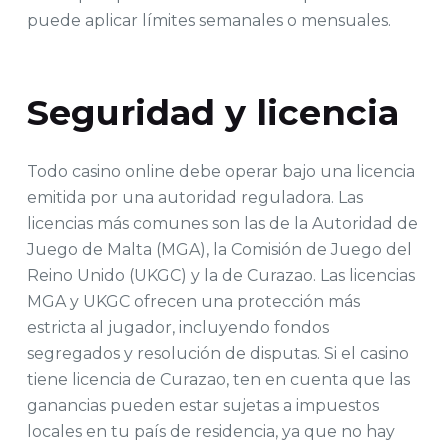
puede aplicar límites semanales o mensuales.
Seguridad y licencia
Todo casino online debe operar bajo una licencia
emitida por una autoridad reguladora. Las
licencias más comunes son las de la Autoridad de
Juego de Malta (MGA), la Comisión de Juego del
Reino Unido (UKGC) y la de Curazao. Las licencias
MGA y UKGC ofrecen una protección más
estricta al jugador, incluyendo fondos
segregados y resolución de disputas. Si el casino
tiene licencia de Curazao, ten en cuenta que las
ganancias pueden estar sujetas a impuestos
locales en tu país de residencia, ya que no hay