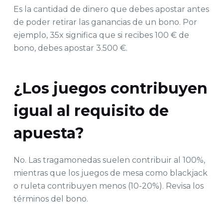
Es la cantidad de dinero que debes apostar antes
de poder retirar las ganancias de un bono. Por
ejemplo, 35x significa que si recibes 100 € de
bono, debes apostar 3.500 €.
¿Los juegos contribuyen
igual al requisito de
apuesta?
No. Las tragamonedas suelen contribuir al 100%,
mientras que los juegos de mesa como blackjack
o ruleta contribuyen menos (10-20%). Revisa los
términos del bono.