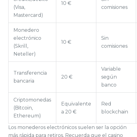
10 €
(Visa,
comisiones
Mastercard)
Monedero
electrónico
Sin
10 €
(Skrill,
comisiones
Neteller)
Variable
Transferencia
20 €
según
bancaria
banco
Criptomonedas
Equivalente
Red
(Bitcoin,
a 20 €
blockchain
Ethereum)
Los monederos electrónicos suelen ser la opción
más rápida para retiros. Recuerda que el casino