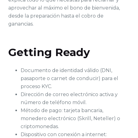
aprovechar al máximo el bono de bienvenida,
desde la preparación hasta el cobro de
ganancias.
Getting Ready
Documento de identidad válido (DNI,
pasaporte o carnet de conducir) para el
proceso KYC.
Dirección de correo electrónico activa y
número de teléfono móvil.
Método de pago: tarjeta bancaria,
monedero electrónico (Skrill, Neteller) o
criptomonedas.
Dispositivo con conexión a internet: