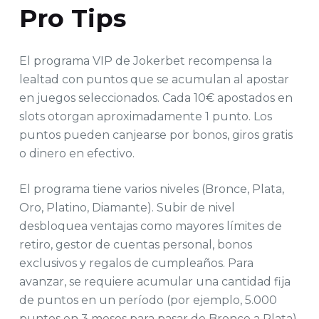
Pro Tips
El programa VIP de Jokerbet recompensa la
lealtad con puntos que se acumulan al apostar
en juegos seleccionados. Cada 10€ apostados en
slots otorgan aproximadamente 1 punto. Los
puntos pueden canjearse por bonos, giros gratis
o dinero en efectivo.
El programa tiene varios niveles (Bronce, Plata,
Oro, Platino, Diamante). Subir de nivel
desbloquea ventajas como mayores límites de
retiro, gestor de cuentas personal, bonos
exclusivos y regalos de cumpleaños. Para
avanzar, se requiere acumular una cantidad fija
de puntos en un período (por ejemplo, 5.000
puntos en 3 meses para pasar de Bronce a Plata).