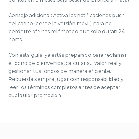
Consejo adicional: Activa las notificaciones push
del casino (desde la versión móvil) para no
perderte ofertas relámpago que solo duran 24
horas.
Con esta guía, ya estás preparado para reclamar
el bono de bienvenida, calcular su valor real y
gestionar tus fondos de manera eficiente.
Recuerda siempre jugar con responsabilidad y
leer los términos completos antes de aceptar
cualquier promoción.