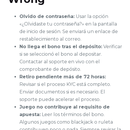
Olvido de contraseña:
Usar la opción
«¿Olvidaste tu contraseña?» en la pantalla
de inicio de sesión. Se enviará un enlace de
restablecimiento al correo.
No llega el bono tras el depósito:
Verificar
si se seleccionó el bono al depositar.
Contactar al soporte en vivo con el
comprobante de depósito.
Retiro pendiente más de 72 horas:
Revisar si el proceso KYC está completo.
Enviar documentos si es necesario. El
soporte puede acelerar el proceso.
Juego no contribuye al requisito de
apuesta:
Leer los términos del bono.
Algunos juegos como blackjack o ruleta
contribuyen poco o nada. Siempre revisar la