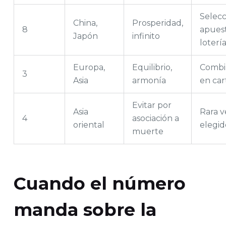
Selecc
China,
Prosperidad,
8
apuest
Japón
infinito
loterí
Europa,
Equilibrio,
Combi
3
Asia
armonía
en car
Evitar por
Asia
Rara v
4
asociación a
oriental
elegid
muerte
Cuando el número
manda sobre la