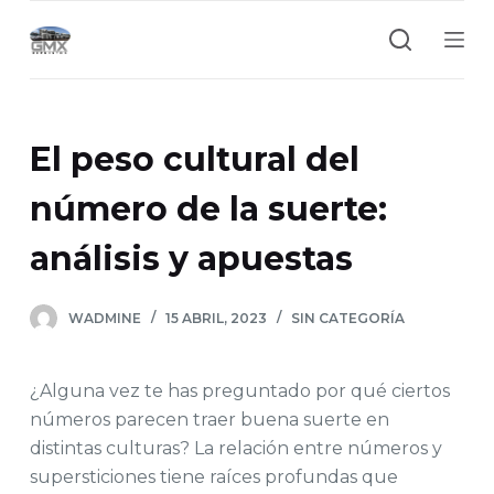
S
a
l
t
a
El peso cultural del
r
a
número de la suerte:
l
análisis y apuestas
c
o
n
WADMINE
15 ABRIL, 2023
SIN CATEGORÍA
t
e
¿Alguna vez te has preguntado por qué ciertos
n
números parecen traer buena suerte en
i
distintas culturas? La relación entre números y
d
supersticiones tiene raíces profundas que
o