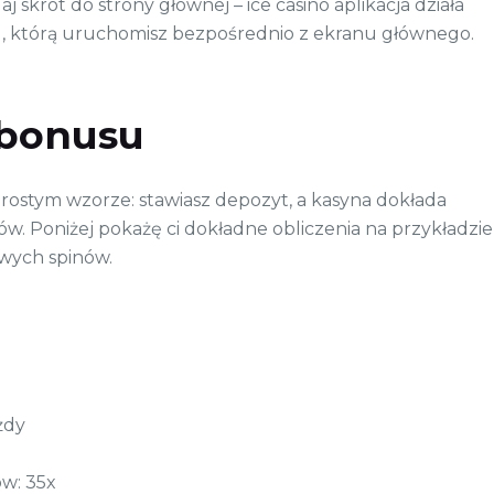
aj skrót do strony głównej – ice casino aplikacja działa
, którą uruchomisz bezpośrednio z ekranu głównego.
 bonusu
rostym wzorze: stawiasz depozyt, a kasyna dokłada
w. Poniżej pokażę ci dokładne obliczenia na przykładzie
wych spinów.
żdy
w: 35x