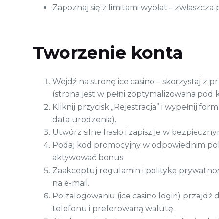
Zapoznaj się z limitami wypłat – zwłaszcza
Tworzenie konta
Wejdź na stronę ice casino – skorzystaj 
(strona jest w pełni zoptymalizowana pod
Kliknij przycisk „Rejestracja” i wypełnij fo
data urodzenia).
Utwórz silne hasło i zapisz je w bezpiecz
Podaj kod promocyjny w odpowiednim polu 
aktywować bonus.
Zaakceptuj regulamin i politykę prywatnośc
na e-mail.
Po zalogowaniu (ice casino login) przejdź d
telefonu i preferowaną walutę.