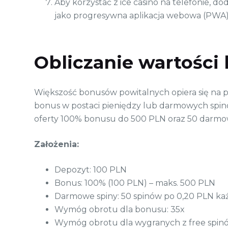
Aby korzystać z ice casino na telefonie, dod
jako progresywna aplikacja webowa (PWA)
Obliczanie wartości
Większość bonusów powitalnych opiera się na p
bonus w postaci pieniędzy lub darmowych spinó
oferty 100% bonusu do 500 PLN oraz 50 darmo
Założenia:
Depozyt: 100 PLN
Bonus: 100% (100 PLN) – maks. 500 PLN
Darmowe spiny: 50 spinów po 0,20 PLN ka
Wymóg obrotu dla bonusu: 35x
Wymóg obrotu dla wygranych z free spinó