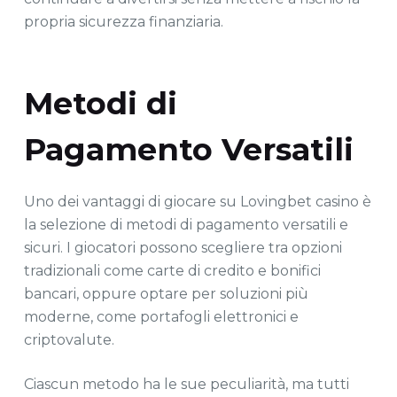
propria sicurezza finanziaria.
Metodi di
Pagamento Versatili
Uno dei vantaggi di giocare su Lovingbet casino è
la selezione di metodi di pagamento versatili e
sicuri. I giocatori possono scegliere tra opzioni
tradizionali come carte di credito e bonifici
bancari, oppure optare per soluzioni più
moderne, come portafogli elettronici e
criptovalute.
Ciascun metodo ha le sue peculiarità, ma tutti