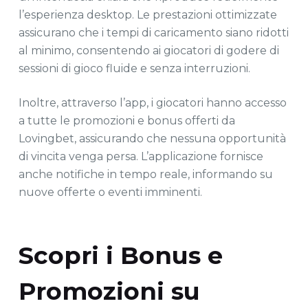
l’esperienza desktop. Le prestazioni ottimizzate
assicurano che i tempi di caricamento siano ridotti
al minimo, consentendo ai giocatori di godere di
sessioni di gioco fluide e senza interruzioni.
Inoltre, attraverso l’app, i giocatori hanno accesso
a tutte le promozioni e bonus offerti da
Lovingbet, assicurando che nessuna opportunità
di vincita venga persa. L’applicazione fornisce
anche notifiche in tempo reale, informando su
nuove offerte o eventi imminenti.
Scopri i Bonus e
Promozioni su