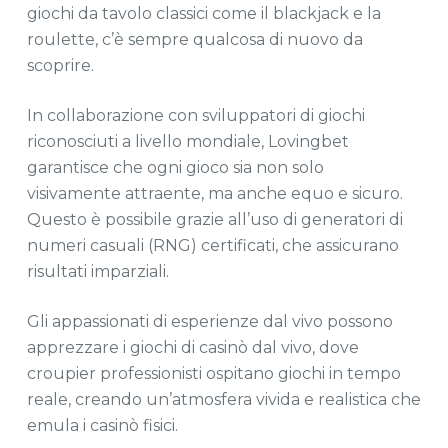
giochi da tavolo classici come il blackjack e la
roulette, c’è sempre qualcosa di nuovo da
scoprire.
In collaborazione con sviluppatori di giochi
riconosciuti a livello mondiale, Lovingbet
garantisce che ogni gioco sia non solo
visivamente attraente, ma anche equo e sicuro.
Questo è possibile grazie all’uso di generatori di
numeri casuali (RNG) certificati, che assicurano
risultati imparziali.
Gli appassionati di esperienze dal vivo possono
apprezzare i giochi di casinò dal vivo, dove
croupier professionisti ospitano giochi in tempo
reale, creando un’atmosfera vivida e realistica che
emula i casinò fisici.