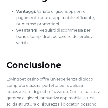
Vantaggi:
Varietà di giochi, opzioni di
pagamento sicure, app mobile efficiente,
numerose promozioni.
Svantaggi:
Requisiti di scommessa per
bonus, tempi di elaborazione dei prelievi
variabili.
Conclusione
Lovingbet casino offre un’esperienza di gioco
completa e sicura, perfetta per qualsiasi
appassionato di giochi d’azzardo. Con la sua vasta
gamma di giochi, innovativa app mobile, e una
solida struttura di sicurezza, i giocatori possono