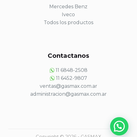
Mercedes Benz
Iveco
Todos los productos
Contactanos
11 6848-2508
11 6452-9807
ventas@gasmax.com.ar
administracion@gasmax.com.ar
¿Queres contactarnos?
Copyright © 2026 - GASMAX