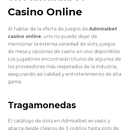
Casino Online
Al hablar de la oferta de juegos de
Admiralbet
casino online
, uno no puede dejar de
mencionar la extensa variedad de slots, juegos
de mesa y opciones de casino en vivo disponibles.
Los jugadores encontrarán títulos de algunos de
los proveedores más respetados de la industria,
asegurando así calidad y entretenimiento de alta
gama.
Tragamonedas
El catálogo de slots en Admiralbet es vasto y
abarca desde clásicos de 3 rodillos hasta slots de