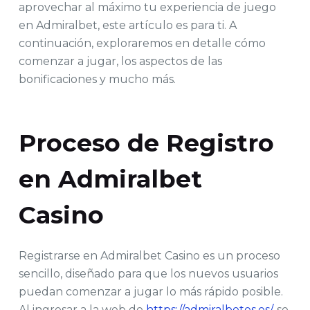
aprovechar al máximo tu experiencia de juego
en Admiralbet, este artículo es para ti. A
continuación, exploraremos en detalle cómo
comenzar a jugar, los aspectos de las
bonificaciones y mucho más.
Proceso de Registro
en Admiralbet
Casino
Registrarse en Admiralbet Casino es un proceso
sencillo, diseñado para que los nuevos usuarios
puedan comenzar a jugar lo más rápido posible.
Al ingresar a la web de
https://admiralbetes.es/
, se