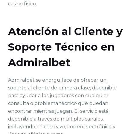
casino físico.
Atención al Cliente y
Soporte Técnico en
Admiralbet
Admiralbet se enorgullece de ofrecer un
soporte al cliente de primera clase, disponible
para ayudar a los jugadores con cualquier
consulta o problema técnico que puedan
encontrar mientras juegan. El servicio está
disponible a través de múltiples canales,
incluyendo chat en vivo, correo electrónico y