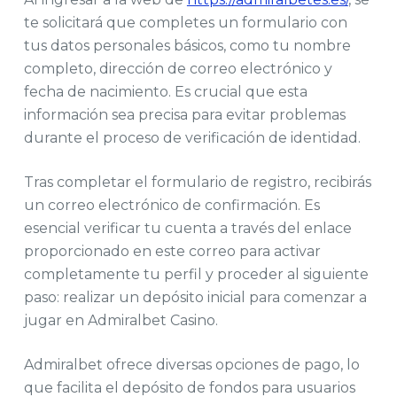
te solicitará que completes un formulario con
tus datos personales básicos, como tu nombre
completo, dirección de correo electrónico y
fecha de nacimiento. Es crucial que esta
información sea precisa para evitar problemas
durante el proceso de verificación de identidad.
Tras completar el formulario de registro, recibirás
un correo electrónico de confirmación. Es
esencial verificar tu cuenta a través del enlace
proporcionado en este correo para activar
completamente tu perfil y proceder al siguiente
paso: realizar un depósito inicial para comenzar a
jugar en Admiralbet Casino.
Admiralbet ofrece diversas opciones de pago, lo
que facilita el depósito de fondos para usuarios