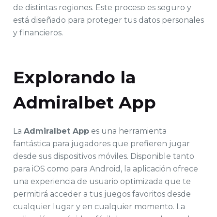
de distintas regiones. Este proceso es seguro y
está diseñado para proteger tus datos personales
y financieros.
Explorando la
Admiralbet App
La
Admiralbet App
es una herramienta
fantástica para jugadores que prefieren jugar
desde sus dispositivos móviles. Disponible tanto
para iOS como para Android, la aplicación ofrece
una experiencia de usuario optimizada que te
permitirá acceder a tus juegos favoritos desde
cualquier lugar y en cualquier momento. La