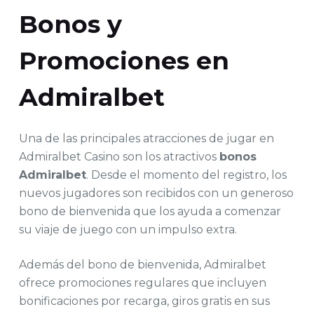
Bonos y
Promociones en
Admiralbet
Una de las principales atracciones de jugar en
Admiralbet Casino son los atractivos
bonos
Admiralbet
. Desde el momento del registro, los
nuevos jugadores son recibidos con un generoso
bono de bienvenida que los ayuda a comenzar
su viaje de juego con un impulso extra.
Además del bono de bienvenida, Admiralbet
ofrece promociones regulares que incluyen
bonificaciones por recarga, giros gratis en sus