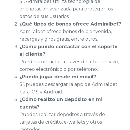
Sí, Admiralbet utiliza tecnología de
encriptación avanzada para proteger los
datos de sus usuarios.
¿Qué tipos de bonos ofrece Admiralbet?
Admiralbet ofrece bonos de bienvenida,
recargas y giros gratis, entre otros.
¿Cómo puedo contactar con el soporte
al cliente?
Puedes contactar a través del chat en vivo,
correo electrónico o por teléfono.
¿Puedo jugar desde mi móvil?
Sí, puedes descargar la app de Admiralbet
para iOS y Android.
¿Cómo realizo un depósito en mi
cuenta?
Puedes realizar depósitos a través de
tarjetas de crédito, e-wallets y otros
métodos.