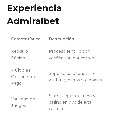
Experiencia
Admiralbet
Característica
Descripción
Registro
Proceso sencillo con
Rápido
verificación por correo
Múltiples
Soporte para tarjetas, e-
Opciones de
wallets y pagos regionales
Pago
Slots, juegos de mesa y
Variedad de
casino en vivo de alta
Juegos
calidad