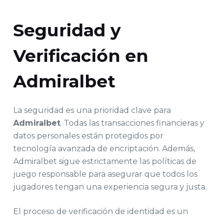
Seguridad y
Verificación en
Admiralbet
La seguridad es una prioridad clave para
Admiralbet
. Todas las transacciones financieras y
datos personales están protegidos por
tecnología avanzada de encriptación. Además,
Admiralbet sigue estrictamente las políticas de
juego responsable para asegurar que todos los
jugadores tengan una experiencia segura y justa.
El proceso de verificación de identidad es un