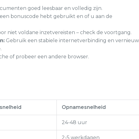
umenten goed leesbaar en volledig zijn.
 een bonuscode hebt gebruikt en of u aan de
or niet voldane inzetvereisten – check de voortgang.
n:
Gebruik een stabiele internetverbinding en vernieu
.
che of probeer een andere browser.
ssnelheid
Opnamesnelheid
24-48 uur
2-5 werkdagen