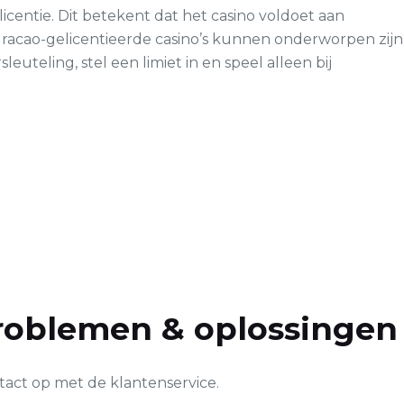
centie. Dit betekent dat het casino voldoet aan
 Curacao-gelicentieerde casino’s kunnen onderworpen zijn
euteling, stel een limiet in en speel alleen bij
oblemen & oplossingen
ct op met de klantenservice.