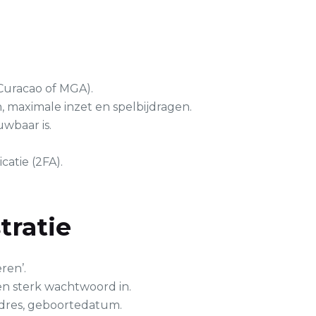
. Curacao of MGA).
 maximale inzet en spelbijdragen.
wbaar is.
atie (2FA).
tratie
ren’.
n sterk wachtwoord in.
adres, geboortedatum.