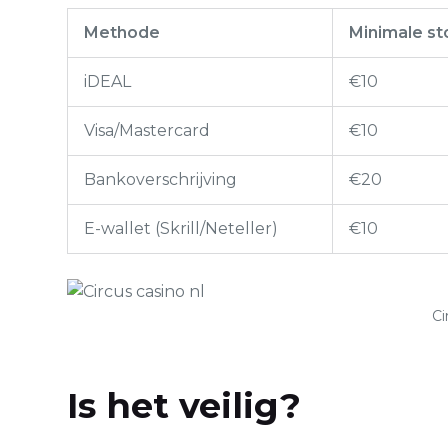
Methode
Minimale st
iDEAL
€10
Visa/Mastercard
€10
Bankoverschrijving
€20
E-wallet (Skrill/Neteller)
€10
Ci
Is het veilig?