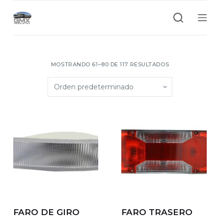
S
a
l
t
a
MOSTRANDO 61–80 DE 117 RESULTADOS
r
a
l
c
o
n
t
e
n
i
d
FARO DE GIRO
FARO TRASERO
o