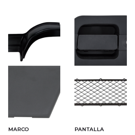
GUARDABARROS
MANIJA DE
TECTOR
PUERTA IVECO
TECTOR/STRALIS