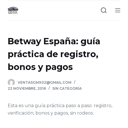
S
a
l
t
a
Betway España: guía
r
a
práctica de registro,
l
bonos y pagos
c
o
n
VENTASGMX02@GMAIL.COM
t
22 NOVIEMBRE, 2016
SIN CATEGORÍA
e
n
Esta es una guía práctica paso a paso: registro,
i
verificación, bonos y pagos, sin rodeos.
d
o