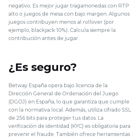
negativo. Es mejor jugar tragamonedas con RTP
alto o juegos de mesa con bajo margen. Algunos
juegos contribuyen menos al rollover (por
ejemplo, blackjack 10%). Calcula siempre la
contribución antes de jugar.
¿Es seguro?
Betway España opera bajo licencia de la
Dirección General de Ordenación del Juego
(DGOJ) en España, lo que garantiza que cumple
con la normativa local. Además, utiliza cifrado SSL
de 256 bits para proteger tus datos. La
verificación de identidad (KYC) es obligatoria para
prevenir el fraude. También ofrece herramientas