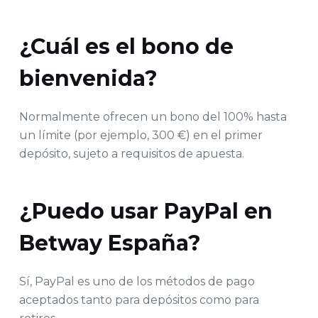
¿Cuál es el bono de
bienvenida?
Normalmente ofrecen un bono del 100% hasta
un límite (por ejemplo, 300 €) en el primer
depósito, sujeto a requisitos de apuesta.
¿Puedo usar PayPal en
Betway España?
Sí, PayPal es uno de los métodos de pago
aceptados tanto para depósitos como para