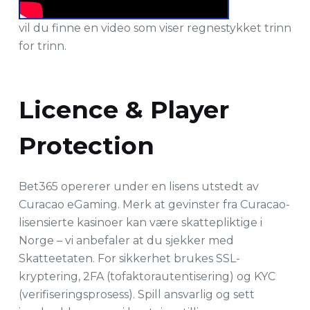
vil du finne en video som viser regnestykket trinn
for trinn.
Licence & Player
Protection
Bet365 opererer under en lisens utstedt av
Curacao eGaming. Merk at gevinster fra Curacao-
lisensierte kasinoer kan være skattepliktige i
Norge – vi anbefaler at du sjekker med
Skatteetaten. For sikkerhet brukes SSL-
kryptering, 2FA (tofaktorautentisering) og KYC
(verifiseringsprosess). Spill ansvarlig og sett