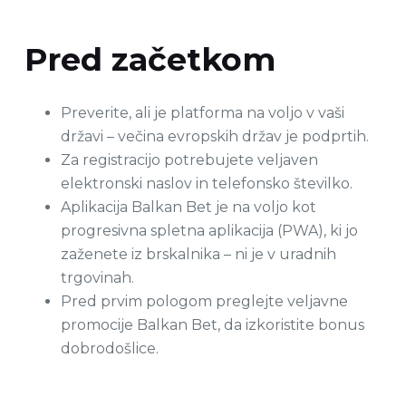
Pred začetkom
Preverite, ali je platforma na voljo v vaši
državi – večina evropskih držav je podprtih.
Za registracijo potrebujete veljaven
elektronski naslov in telefonsko številko.
Aplikacija Balkan Bet je na voljo kot
progresivna spletna aplikacija (PWA), ki jo
zaženete iz brskalnika – ni je v uradnih
trgovinah.
Pred prvim pologom preglejte veljavne
promocije Balkan Bet, da izkoristite bonus
dobrodošlice.