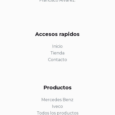
Francisco Alvarez.
Accesos rapidos
Inicio
Tienda
Contacto
Productos
Mercedes Benz
Iveco
Todos los productos