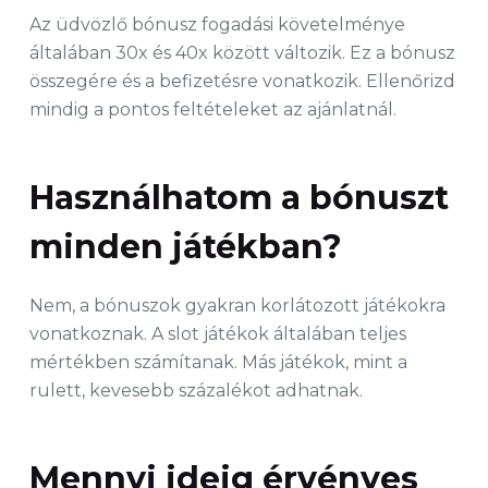
Az üdvözlő bónusz fogadási követelménye
általában 30x és 40x között változik. Ez a bónusz
összegére és a befizetésre vonatkozik. Ellenőrizd
mindig a pontos feltételeket az ajánlatnál.
Használhatom a bónuszt
minden játékban?
Nem, a bónuszok gyakran korlátozott játékokra
vonatkoznak. A slot játékok általában teljes
mértékben számítanak. Más játékok, mint a
rulett, kevesebb százalékot adhatnak.
Mennyi ideig érvényes