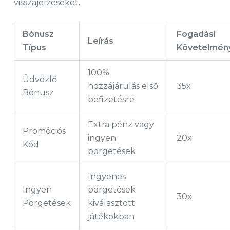
visszajelzéseket.
Bónusz
Fogadási
Leírás
Típus
Követelmén
100%
Üdvözlő
hozzájárulás első
35x
Bónusz
befizetésre
Extra pénz vagy
Promóciós
ingyen
20x
Kód
pörgetések
Ingyenes
Ingyen
pörgetések
30x
Pörgetések
kiválasztott
játékokban