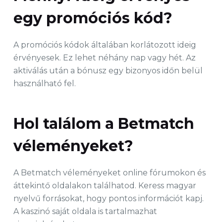
egy promóciós kód?
A promóciós kódok általában korlátozott ideig
érvényesek. Ez lehet néhány nap vagy hét. Az
aktiválás után a bónusz egy bizonyos időn belül
használható fel.
Hol találom a Betmatch
véleményeket?
A Betmatch véleményeket online fórumokon és
áttekintő oldalakon találhatod. Keress magyar
nyelvű forrásokat, hogy pontos információt kapj.
A kaszinó saját oldala is tartalmazhat