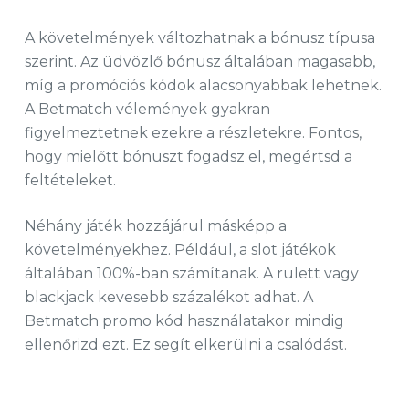
A követelmények változhatnak a bónusz típusa
szerint. Az üdvözlő bónusz általában magasabb,
míg a promóciós kódok alacsonyabbak lehetnek.
A Betmatch vélemények gyakran
figyelmeztetnek ezekre a részletekre. Fontos,
hogy mielőtt bónuszt fogadsz el, megértsd a
feltételeket.
Néhány játék hozzájárul másképp a
követelményekhez. Például, a slot játékok
általában 100%-ban számítanak. A rulett vagy
blackjack kevesebb százalékot adhat. A
Betmatch promo kód használatakor mindig
ellenőrizd ezt. Ez segít elkerülni a csalódást.