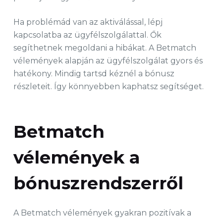
Ha problémád van az aktiválással, lépj
kapcsolatba az ügyfélszolgálattal. Ők
segíthetnek megoldani a hibákat. A Betmatch
vélemények alapján az ügyfélszolgálat gyors és
hatékony. Mindig tartsd kéznél a bónusz
részleteit. Így könnyebben kaphatsz segítséget.
Betmatch
vélemények a
bónuszrendszerről
A Betmatch vélemények gyakran pozitívak a