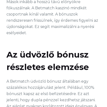
Mások inkább a hosszú távú előnyökre
fókuszálnak. A Betmatch kaszinó mindkét
csoportnak kínál valamit. A bónuszok
rendszeresen frissülnek, így érdemes figyelni az
újdonságokat. Ez segít maximalizálni a nyerési
esélyeidet.
Az üdvözlő bónusz
részletes elemzése
A Betmatch üdvözlő bónusz általában egy
százalékos hozzájárulást jelent. Például, 100%
bónuszt kapsz az első befizetésedre. Ez azt
jelenti, hogy dupla pénzzel kezdhetsz játszani.
Az ajánlat gyakran korlátozott ideig érvényes. A